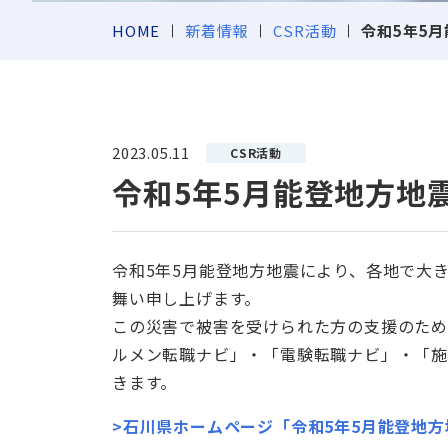
採
求人
存在になること。
す。採用のゴール（人数・人物像・時期・
採用課題から探す
サー
HOME
新着情報
CSR活動
令和5年5
jo
予算・地域など）を共有した上で、最適な
採用ナレッジのTOPへ
採用戦略を提案します。
新
会社案内へ
お電話でのお問い合わせ
採⽤カテゴリーから探す
求人検
既成の
受付時間 9:00～18:00（土日・祝日除く）
発想で
サービス一覧へ
In
創造す
シ
東京本社
2023.05.11
03-3265-9113
持った
CSR活動
求
名古屋支社
052-581-9591
令和5年5月能登地方地
シニア
ス
営業
方法に
大阪支社
06-6456-4561
新卒
九州支社
092-431-6611
WEB
令和5年5月能登地方地震により、各地で大
W
舞い申し上げます。
S
この災害で被害を受けられた方の支援のた
ルメン転職ナビ」・「電験転職ナビ」・「
きます。
>石川県ホームページ「令和5年5月能登地