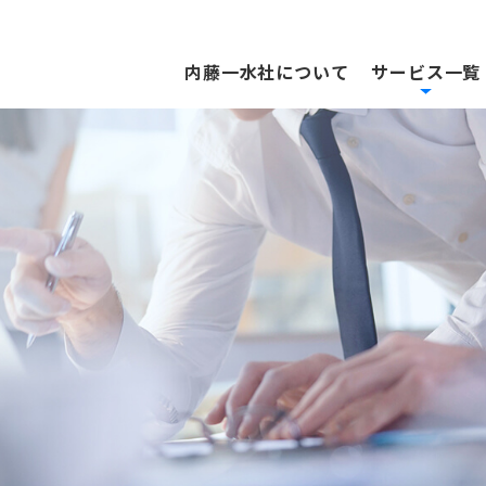
内藤一水社について
サービス一覧
ンドメディアリクルーテ
求人メディア
グ
中途から新卒・アルバイ
400以上のメディアと直
人
用ページやATS（採用管理ツー
WEB・紙・ダイレクトソ
分
用した採用手法。
ど多様化するサービスの
わ
本当に必要としている情報を提
適プランをご提案します
とで、共感度の高い人材の採用
きます。
dなどの求人検索エンジンや
用課題から探す
役立ち情報
採⽤カテゴリーか
採用事情
社概要・沿革
事業所
キャリア（中途）採
!・Googleの運用型広告で求職者
様の採用課題に合わせて、最
当者に耳寄りな情報を発信
採用担当者様が必要とし
人材採用の動向やポイン
に集客します。
0年創業。私たちは採用マーケッ
東京、大阪、名古屋、福
アルバイト・パート
リューションをご提案いたし
に合わせて、様々なメニュ
説
遷 と共に常に成長・進化して
置き、 地域に密着したき
をラインナップしています
新卒採用
た。 100周年に向けて、さらな
ービス体制でお客様の採用
を続けます。
応えます。
用サイト制作
求人メディアに関するお問い合わせ
ミスマッチを解消したい
キャリア（中途）採