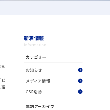
紹介をご検討の方、希望する人材の紹介が可能か相
たい方はこちら
その他サービス
お問い合わせフォームへ
場職まで幅
各種プロモーション・企業ブランデ
情報を掲出
紹介しま
ィングの強化、人材不足、採用コス
携で他社に
トの増加、業務効率化など、お客様
用までフィ
が抱える様々な課題を解決するため
新着情報
型。
に、私たちは多様なサービスを提供
しています。
Information
をご紹介！
様
カテゴリー
広告宣伝サービス
お見
採用関連サービス
お知らせ
「ビ
メディア情報
て頂
CSR活動
年別アーカイブ