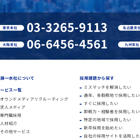
03-3265-9113
東京本社
名古屋支
06-6456-4561
大阪支社
九州支社
内藤一水社について
採用課題から探す
ミスマッチを解消したい
サービス一覧
通年、多勤務地で採用したい
オウンドメディアリクルーティング
すぐに採用したい
求人メディア
即戦力・経験者を採用したい
専門職採用
特定の地域で採用したい
人材紹介
新卒採用を始めたい
その他サービス
自社の採用サイトを活用した