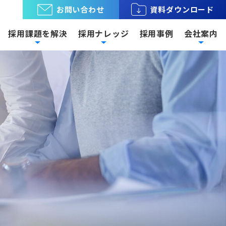
お問い合わせ
資料ダウンロード
採用課題を解決
採用ナレッジ
採用事例
会社案内
専門職採用
無料相談
トまで全国
設備、電験、施工管理などビルメン
取引。
テナンス・建築業界に特化した求人
材採用に関しての疑問・どこに相談すればいいか
ーシングな
サイトのほか、弁理士・知財分野の
からない方、まずはこちらからお気軽にお問い合
中から、最
求人サイトもラインナップ。リスク
せください。
。
の少ない成功報酬型です。
お問い合わせフォームへ
ら探す
求人広告・メディア関連
社長挨拶・ミッション
用
ビルメンテナンス・建設・土
ている人材
トなどを解
求人広告を利用する際のポイントや
岡に拠点を
永年の業歴・ノウハウを活かしなが
木業界
採用
ー・商品
コツを伝授
め細かなサ
ら、採用支援を通して、社会・お客
。
ニーズに
様に必要とされる会社、選ばれる会
社を目指します。
人材紹介に関するお問い合わせ
用