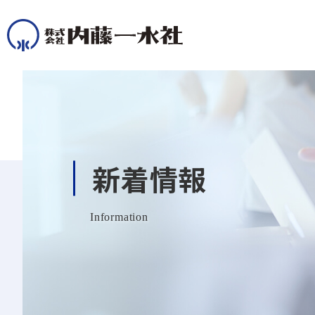
オウ
ィン
お問い合わせ
自社の採
新着情報
ル）を活
ご希望の事業に合わせて、お問い合わせく
求職者が
ださい。どの部署に連絡すればよいかわか
供するこ
採用課題を解決
が期待で
らない場合は、無料相談をご利用いただけ
Information
採用ナレッジ
Indee
採
お
会社案内
会
ます。内藤一水社では、お客様のビジネス
Yahoo
採用に関するお悩みは、企業・担当者様に
の目標達成に向けて、最適なプランをご提
担当者
採用担
サービス一覧
を効果的
193
よって様々。私たちは課題やターゲット、
企業様の採用活動を長年にわたりお手伝
適なソ
中！
案いたします。
トの変
私たちが目指すのは、採用支援で選ばれる
テーマごとにお悩みを解決する採用手法を
ます。
いしてきた経験とノウハウを活かし、人
きまし
会社としての地位だけでなく、転職支援や
ご用意しています。
私たちは、採用支援で役に立ち、社会・お
材採用を検討中の企業様のお役に立つ情
る挑戦
自社採
お問い合わせTOPへ
企業とのマッチングでも求職者に選ばれる
客様に貢献する仕事をミッションに掲げま
報をお届けします。