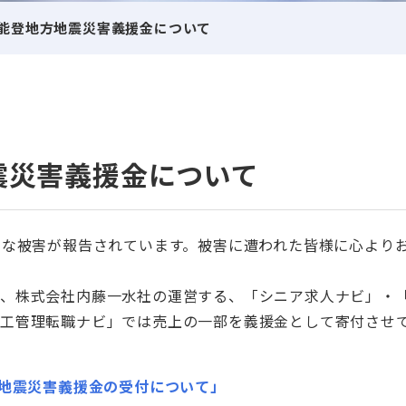
用サイト制作パッケージ
広告の掲載や効果的な求人メディアの選定など求人
人材
ビスに関するご相談はこちら
談し
通年、多勤務地で採用したい
アルバイト・パート
月能登地方地震災害義援金について
bwagon
人材紹介
すぐに採用したい
新卒採用
卒採用
中途採用
お問い合わせフォームへ
営業・事務から技術・現
即戦力・経験者を採用したい
専門職採用
索エンジンの活用
ワクにとらわれず、より自由な
中途採用専用ページにて
広い領域で即戦力人材を
、これまでにないサービスを
しております。
す。自社メディアとの連
特定の地域で採用したい
シニア採用
deed（インディード）
る。そんなチャレンジ精神を
はない登録者も保有。採
ニア採用・活用
採用事例
新卒採用を始めたい
人材紹介
方を待っています。
人ボックス
営業広告に関するお問い合わせ
ーが発生しない成功報酬
震災害義援金について
・ミドル層の人材採用・活用
採用に関する様々な事例
自社の採用サイトを活用した
タンバイ
広告ご検討の方はこちら
ついて
い
人材をお探しの企業
採用ページへ
中途採用ページへ
お問い合わせフォームへ
広告の運用
お仕事をお探しの方
きな被害が報告されています。被害に遭われた皆様に心より
EB広告（人材採用）
NS広告（人材採用）
め、株式会社内藤一水社の運営する、「シニア求人ナビ」・
施工管理転職ナビ」では売上の一部を義援金として寄付させ
方地震災害義援金の受付について」