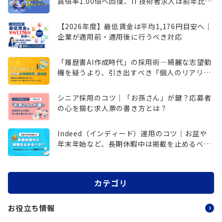
員倍率1.00倍へ回復、IT技術者求人は前年比
148.9％増
【2026年度】最低賃金は平均1,176円目安へ｜
企業が適用前・適用後に行うべき対応
「履歴書AI作成時代」の採用術―綺麗な志望動
機を疑うより、引き出すべき『個人のリアリテ
ィ』とは
シニア採用のコツ｜「お孫さん」が鍵？応募者
の心を掴む求人票の書き方とは？
Indeed（インディード）運用のコツ｜お盆や
年末年始など、長期休暇中は掲載を止めるべ
き？
カテゴリ
お役立ち情報