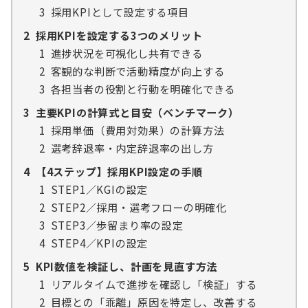
3
採用KPIとして設定する項目
2
採用KPIを設定する3つのメリット
1
進捗状況を可視化し共有できる
2
客観的な判断で活動精度が向上する
3
各担当者の役割と行動を明確化できる
3
主要KPIの計算式と目安（ベンチマーク）
1
採用単価（費用対効果）の計算方法
2
選考辞退率・内定辞退率の出し方
4
【4ステップ】採用KPI設定の手順
1
STEP1／KGIの設定
2
STEP2／採用・選考フローの明確化
3
STEP3／歩留まり率の設定
4
STEP4／KPIの設定
5
KPI数値を検証し、計画を見直す方法
1
リアルタイムで進捗を確認し「検証」する
2
目標との「乖離」原因を特定し、改善する