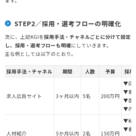
ます。
STEP2／採用・選考フローの明確化
次に、上記KGIを
採用手法・チャネルごとに分けて設定
し、採用・選考フローも明確
にしていきます。
主な例としては以下のとおり。
採用手法・チャネル
期間
人数
予算
採用
▼応
▼書
求人広告サイト
3ヶ月以内
5名
200万円
▼面接
▼内
▼紹
▼書
人材紹介
5か月以内
2名
150万円