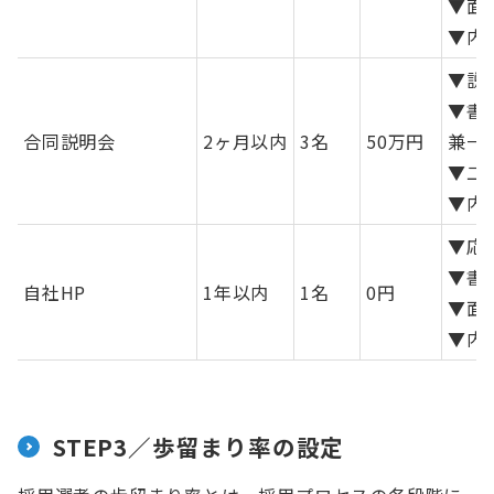
▼面接
▼内
▼説
▼書
合同説明会
2ヶ月以内
3名
50万円
兼一
▼二
▼内
▼応
▼書
自社HP
1年以内
1名
0円
▼面接
▼内
STEP3／歩留まり率の設定