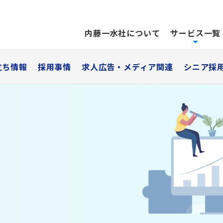
内藤一水社について
サービス一覧
立ち情報
採用事情
求人広告・メディア関連
シニア採
ンドメディアリクルーテ
求人メディア
グ
中途から新卒・アルバイ
400以上のメディアと直
人
用ページやATS（採用管理ツー
WEB・紙・ダイレクトソ
分
用した採用手法。
ど多様化するサービスの
わ
本当に必要としている情報を提
適プランをご提案します
とで、共感度の高い人材の採用
きます。
dなどの求人検索エンジンや
用課題から探す
役立ち情報
採⽤カテゴリーか
採用事情
社概要・沿革
事業所
キャリア（中途）採
!・Googleの運用型広告で求職者
様の採用課題に合わせて、最
当者に耳寄りな情報を発信
採用担当者様が必要とし
人材採用の動向やポイン
に集客します。
0年創業。私たちは採用マーケッ
東京、大阪、名古屋、福
アルバイト・パート
リューションをご提案いたし
に合わせて、様々なメニュ
説
遷 と共に常に成長・進化して
置き、 地域に密着したき
をラインナップしています
新卒採用
た。 100周年に向けて、さらな
ービス体制でお客様の採用
を続けます。
応えます。
用サイト制作
求人メディアに関するお問い合わせ
ミスマッチを解消したい
キャリア（中途）採