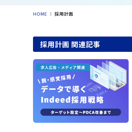
採
求人
存在になること。
す。採用のゴール（人数・人物像・時期・
採用課題から探す
サー
jo
予算・地域など）を共有した上で、最適な
HOME
採用計画
採用ナレッジのTOPへ
採用戦略を提案します。
新
会社案内へ
お電話でのお問い合わせ
採⽤カテゴリーから探す
求人検
既成の
受付時間 9:00～18:00（土日・祝日除く）
発想で
サービス一覧へ
In
創造す
採用計画 関連記事
シ
東京本社
03-3265-9113
持った
求
名古屋支社
052-581-9591
シニア
ス
営業
方法に
大阪支社
06-6456-4561
新卒
求人広告・メディア関連
九州支社
092-431-6611
WEB
W
S