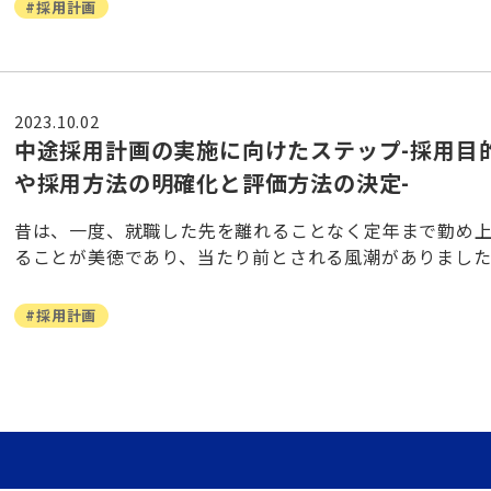
したりと、採用のミスマッチが起こってい
#採用計画
2023.10.02
中途採用計画の実施に向けたステップ-採用目
や採用方法の明確化と評価方法の決定-
昔は、一度、就職した先を離れることなく定年まで勤め
ることが美徳であり、当たり前とされる風潮がありまし
しかし、現在ではスキルアップのためなどポジティブな
での転職も多く、転職に対するイメージは
#採用計画