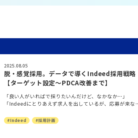
用サイト制作パッケージ
広告の掲載や効果的な求人メディアの選定など求人
人材
ビスに関するご相談はこちら
談し
通年、多勤務地で採用したい
アルバイト・パート
bwagon
人材紹介
すぐに採用したい
新卒採用
卒採用
中途採用
お問い合わせフォームへ
営業・事務から技術・現
即戦力・経験者を採用したい
専門職採用
索エンジンの活用
ワクにとらわれず、より自由な
中途採用専用ページにて
広い領域で即戦力人材を
、これまでにないサービスを
しております。
す。自社メディアとの連
特定の地域で採用したい
シニア採用
deed（インディード）
る。そんなチャレンジ精神を
はない登録者も保有。採
ニア採用・活用
採用事例
新卒採用を始めたい
人材紹介
方を待っています。
人ボックス
営業広告に関するお問い合わせ
ーが発生しない成功報酬
・ミドル層の人材採用・活用
採用に関する様々な事例
自社の採用サイトを活用した
タンバイ
広告ご検討の方はこちら
ついて
い
2025.08.05
人材をお探しの企業
採用ページへ
中途採用ページへ
脱・感覚採用。データで導くIndeed採用戦略
お問い合わせフォームへ
広告の運用
お仕事をお探しの方
【ターゲット設定〜PDCA改善まで】
EB広告（人材採用）
「良い人がいればで採りたいんだけど、なかなか…」
NS広告（人材採用）
「Indeedにとりあえず求人を出しているが、応募が来な
い」。 Indeedを活用した採用活動、「とりあえず」や「
き当たりばったり」の状態に陥ってい
#Indeed
#採用計画