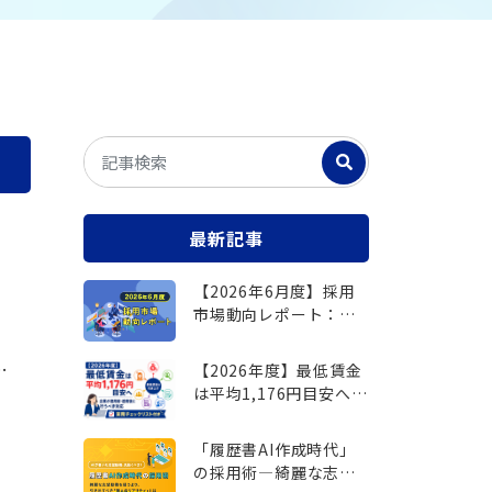
紹介をご検討の方、希望する人材の紹介が可能か相
たい方はこちら
その他サービス
お問い合わせフォームへ
場職まで幅
各種プロモーション・企業ブランデ
情報を掲出
紹介しま
ィングの強化、人材不足、採用コス
携で他社に
トの増加、業務効率化など、お客様
用までフィ
が抱える様々な課題を解決するため
型。
に、私たちは多様なサービスを提供
しています。
をご紹介！
最新記事
様
広告宣伝サービス
【2026年6月度】採用
採用関連サービス
市場動向レポート：正
社員倍率1.00倍へ回
復、IT技術者求人は前
【2026年度】最低賃金
年比148.9％増
行
は平均1,176円目安へ｜
企業が適用前・適用後
に行うべき対応
「履歴書AI作成時代」
の採用術―綺麗な志望