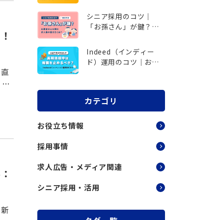
動機を疑うより、引き
出すべき『個人のリア
シニア採用のコツ｜
リティ』とは
「お孫さん」が鍵？応
る！
募者の心を掴む求人票
の書き方とは？
Indeed（インディー
ド）運用のコツ｜お盆
に直
や年末年始など、長期
、働
休暇中は掲載を止める
べき？
中、
カテゴリ
お役立ち情報
採用事情
求人広告・メディア関連
ル：
シニア採用・活用
て新