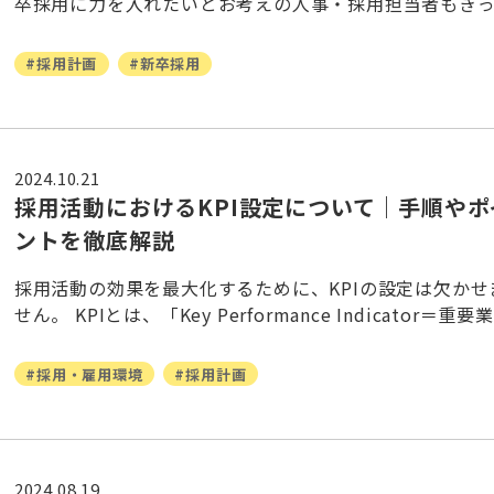
卒採用に力を入れたいとお考えの人事・採用担当者もき
多いことでしょう。 ただ、初めて・久しぶりの新卒採用
「どのように進めればよいのか分からな
#採用計画
#新卒採用
2024.10.21
採用活動におけるKPI設定について｜手順やポ
ントを徹底解説
採用活動の効果を最大化するために、KPIの設定は欠かせ
せん。 KPIとは、「Key Performance Indicator＝重要
評価指標」の略で、最終目標(ゴール)までのプロセス・達
度合い
#採用・雇用環境
#採用計画
2024.08.19