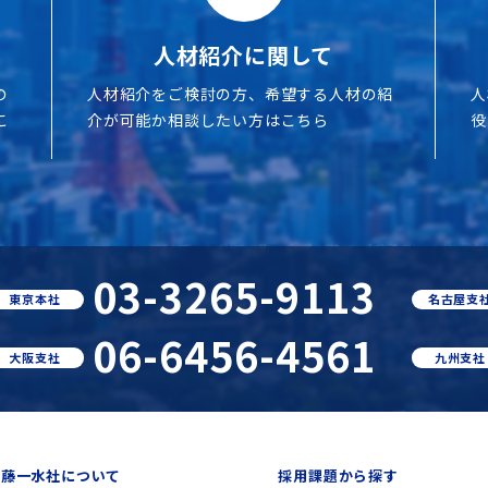
人材紹介に関して
の
人材紹介をご検討の方、希望する人材の紹
人
こ
介が可能か相談したい方はこちら
役
03-3265-9113
東京本社
名古屋支
06-6456-4561
大阪支社
九州支社
内藤一水社について
採用課題から探す