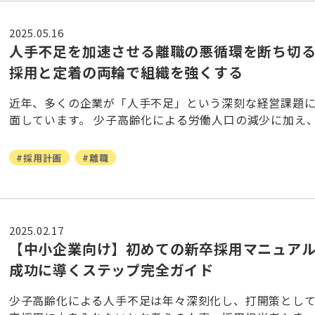
2025.05.16
人手不足を加速させる離職の悪循環を断ち切
採用と定着の両輪で組織を強くする
近年、多くの企業が「人手不足」という深刻な経営課題
面しています。 少子高齢化による労働人口の減少に加え
き方の多様化など人材採用の難易度がますます高くなる
人事・採用担当者の皆様は優秀な人材の
#採用計画
#離職
2025.02.17
【中小企業向け】初めての新卒採用マニュア
成功に導くステップ完全ガイド
少子高齢化による人手不足は年々深刻化し、打開策とし