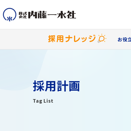
お役
オウ
ィン
お問い合わせ
自社の採
ル）を活
ご希望の事業に合わせて、お問い合わせく
求職者が
採用計画
ださい。どの部署に連絡すればよいかわか
供するこ
採用課題を解決
が期待で
らない場合は、無料相談をご利用いただけ
採用ナレッジ
Indee
採
お
会社案内
会
ます。内藤一水社では、お客様のビジネス
Yahoo
採用に関するお悩みは、企業・担当者様に
Tag List
の目標達成に向けて、最適なプランをご提
担当者
採用担
サービス一覧
を効果的
193
よって様々。私たちは課題やターゲット、
企業様の採用活動を長年にわたりお手伝
適なソ
中！
案いたします。
トの変
私たちが目指すのは、採用支援で選ばれる
テーマごとにお悩みを解決する採用手法を
ます。
いしてきた経験とノウハウを活かし、人
きまし
会社としての地位だけでなく、転職支援や
ご用意しています。
私たちは、採用支援で役に立ち、社会・お
材採用を検討中の企業様のお役に立つ情
る挑戦
自社採
お問い合わせTOPへ
企業とのマッチングでも求職者に選ばれる
客様に貢献する仕事をミッションに掲げま
報をお届けします。