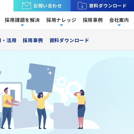
お問い合わせ
資料ダウンロード
採用課題を解決
採用ナレッジ
採用事例
会社案内
用・活用
採用事例
資料ダウンロード
専門職採用
無料相談
トまで全国
設備、電験、施工管理などビルメン
取引。
テナンス・建築業界に特化した求人
材採用に関しての疑問・どこに相談すればいいか
ーシングな
サイトのほか、弁理士・知財分野の
からない方、まずはこちらからお気軽にお問い合
中から、最
求人サイトもラインナップ。リスク
せください。
。
の少ない成功報酬型です。
お問い合わせフォームへ
ら探す
求人広告・メディア関連
社長挨拶・ミッション
用
ビルメンテナンス・建設・土
ている人材
トなどを解
求人広告を利用する際のポイントや
岡に拠点を
永年の業歴・ノウハウを活かしなが
木業界
採用
ー・商品
コツを伝授
め細かなサ
ら、採用支援を通して、社会・お客
。
ニーズに
様に必要とされる会社、選ばれる会
社を目指します。
人材紹介に関するお問い合わせ
用