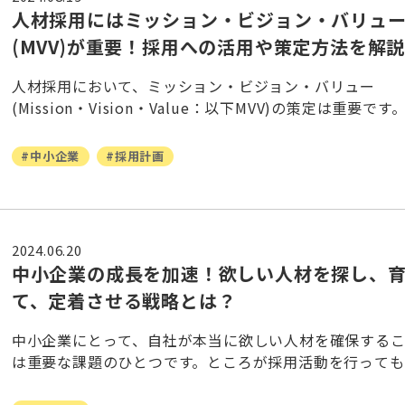
人材採用にはミッション・ビジョン・バリュ
(MVV)が重要！採用への活用や策定方法を解
人材採用において、ミッション・ビジョン・バリュー
(Mission・Vision・Value：以下MVV)の策定は重要です
MVVを明確にすることで、企業に最適な人材と格段にマ
ングしやすくなります
#中小企業
#採用計画
2024.06.20
中小企業の成長を加速！欲しい人材を探し、
て、定着させる戦略とは？
中小企業にとって、自社が本当に欲しい人材を確保する
は重要な課題のひとつです。ところが採用活動を行っても
定着率が悪かったり、自社の戦力となる人材への育成に