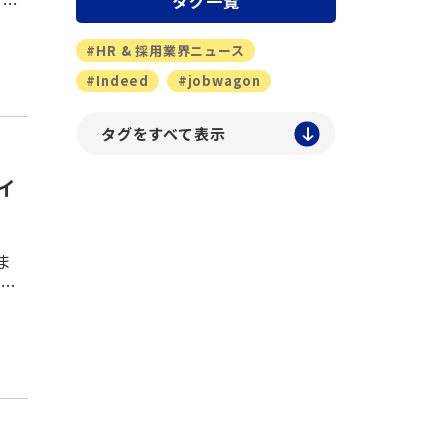
タグ一覧
っと
で、
#HR & 採用業界ニュース
#Indeed
#jobwagon
#OMR
#type
#webサイト制作
#WEB広告
#youtube
#キャッチコピー
イ
#クイックレスポンス
#シニア求人
#シニア活用
ま
#スカウトメール
#マイナビ転職
業績
#リクナビNEXT
#中小企業
成
#交通広告
#人材紹介
#地方採用
#外国人採用
#失業率
#張り紙
#成功報酬
#折込チラシ
#採用・雇用環境
#採用コスト
#採用フロー