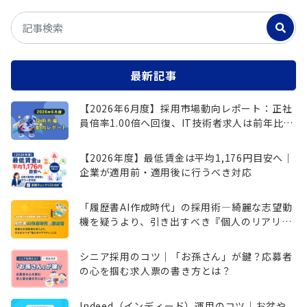
最新記事
【2026年6月度】採用市場動向レポート：正社
員倍率1.00倍へ回復、IT技術者求人は前年比
148.9％増
【2026年度】最低賃金は平均1,176円目安へ｜
企業が適用前・適用後に行うべき対応
「履歴書AI作成時代」の採用術―綺麗な志望動
機を疑うより、引き出すべき『個人のリアリテ
ィ』とは
シニア採用のコツ｜「お孫さん」が鍵？応募者
の心を掴む求人票の書き方とは？
Indeed（インディード）運用のコツ｜お盆や