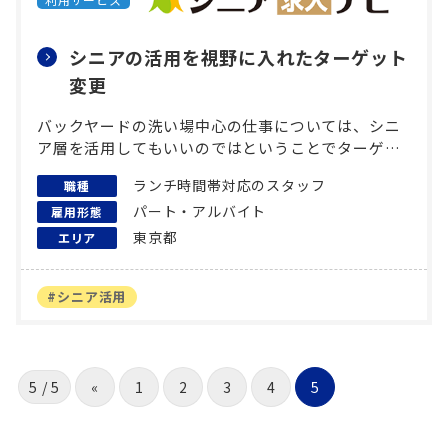
シニアの活用を視野に入れたターゲット
変更
バックヤードの洗い場中心の仕事については、シニ
ア層を活用してもいいのではということでターゲッ
ト層を変更し、シニア層に訴求力のある「シニア求
ランチ時間帯対応のスタッフ
職種
人ナビ」を提案しました。 ホールスタッフは立ち仕
パート・アルバイト
事が多くシニア層にはつらいかもしれないという点
雇用形態
を考慮
東京都
エリア
#シニア活用
5 / 5
«
1
2
3
4
5