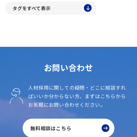
#youtube
#キャッチコピー
#クイックレスポンス
#シニア求人
#シニア活用
#スカウトメール
#マイナビ転職
#リクナビNEXT
#中小企業
#交通広告
#人材紹介
#地方採用
#外国人採用
#失業率
#張り紙
#成功報酬
#折込チラシ
#採用・雇用環境
#採用コスト
#採用フロー
#採用成功事例
#採用計画
#新卒採用
#最低賃金
お問い合わせ
#有効求人倍率
#業界別採用
#母集団形成
#求人ボックス
#求人広告
#求人広告掲載件数
#法改正
#第二新卒
#設備管理
#離職
人材採用に関しての疑問・どこに相談すれ
ばいいか分からない方、
まずはこちらから
お気軽にお問い合わせください。
無料相談はこちら